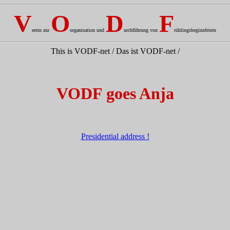
V
O
D
F
erein zur
organisation und
urchführung von
rühlingsbeginnfeiern
This is VODF-net / Das ist VODF-net /
VODF goes Anja
Presidential address !